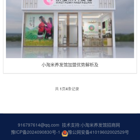
小淘米养发馆加盟优势解析及
共
1
页
4
条记录
916797614@qq.com 技术支持:
小淘米养发馆招商网
豫ICP备2024090830号-1
豫公网安备41019602002529号