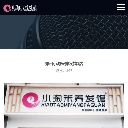
郑州小淘米养发馆3店
浏览：
397