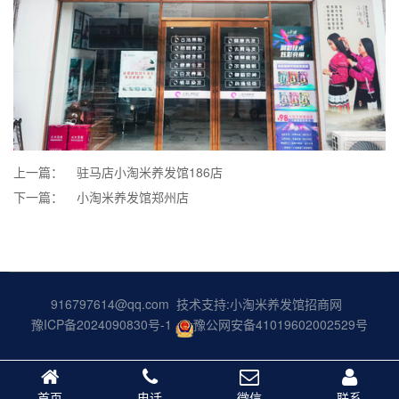
上一篇：
驻马店小淘米养发馆186店
下一篇：
小淘米养发馆郑州店
916797614@qq.com 技术支持:
小淘米养发馆招商网
豫ICP备2024090830号-1
豫公网安备41019602002529号
首页
电话
微信
联系