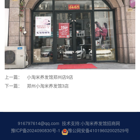
上一篇：
小淘米养发馆郑州店9店
下一篇：
郑州小淘米养发馆3店
916797614@qq.com 技术支持:
小淘米养发馆招商网
豫ICP备2024090830号-1
豫公网安备41019602002529号